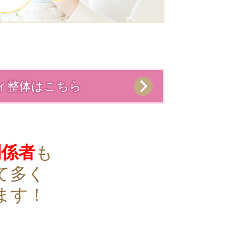
ィ整体はこちら
関係者
も
て多く
ます！