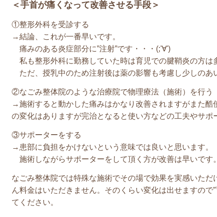
＜手首が痛くなって改善させる手段＞
①整形外科を受診する
→結論、これが一番早いです。
痛みのある炎症部分に”注射”です・・・(;'∀')
私も整形外科に勤務していた時は育児での腱鞘炎の方は
ただ、授乳中のため注射後は薬の影響も考慮し少しのあ
②なごみ整体院のような治療院で物理療法（施術）を行う
→施術すると動かした痛みはかなり改善されますがまた酷
の変化はありますが完治となると使い方などの工夫やサポ
③サポーターをする
→患部に負担をかけないという意味では良いと思います。
施術しながらサポーターをして頂く方が改善は早いです
なごみ整体院では特殊な施術でその場で効果を実感いただ
ん料金はいただきません。そのくらい変化は出せますので”
てください。