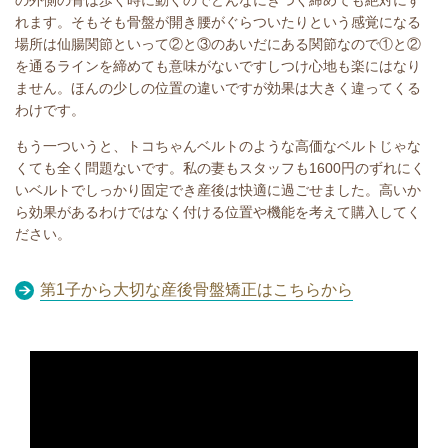
の外側の骨は歩く時に動くのでどんなにきつく締めても絶対にず
れます。そもそも骨盤が開き腰がぐらついたりという感覚になる
場所は仙腸関節といって②と③のあいだにある関節なので①と②
を通るラインを締めても意味がないですしつけ心地も楽にはなり
ません。ほんの少しの位置の違いですが効果は大きく違ってくる
わけです。
もう一ついうと、トコちゃんベルトのような高価なベルトじゃな
くても全く問題ないです。私の妻もスタッフも1600円のずれにく
いベルトでしっかり固定でき産後は快適に過ごせました。高いか
ら効果があるわけではなく付ける位置や機能を考えて購入してく
ださい。
第1子から大切な産後骨盤矯正はこちらから