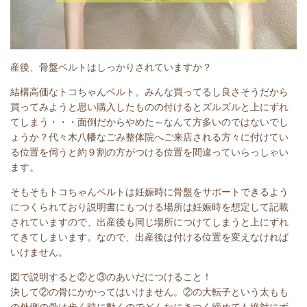
産後、骨盤ベルトはしっかりされていますか？
結構高価なトコちゃんベルト。みんな買ってるし良さそうだから
買ってみようと思い購入したものの付けるとズルズルと上にずれ
てしまう・・・面倒だからやめた～なんて方多いのではないでし
ょうか？代々木八幡なごみ整体院へご来店される方々に付けてい
る位置を伺うと約９割の方がつける位置を間違っていらっしゃい
ます。
そもそもトコちゃんベルトは妊娠時に骨盤をサポートできるよう
につくられており説明書にもつける場所は妊娠時を想定して記載
されていますので、出産後も同じ場所につけてしまうと上にずれ
てきてしまいます。なので、出産後は付ける位置を変えなければ
いけません。
図で説明すると②と③のあいだにつけること！
決して②の骨にかかってはいけません。②の大転子という太もも