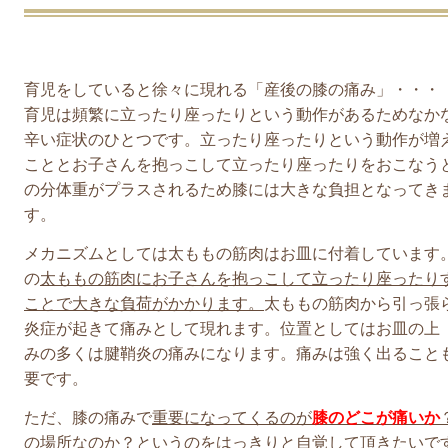
育児をしていると徐々に現れる「産後の膝の痛み」・・・
育児は頻繁に立ったり座ったりという動作があるためなか
辛い症状のひとつです。立ったり座ったりという動作が増
こととお子さんを抱っこして立ったり座ったりをおこなう
の分体重がプラスされるため膝には大きな負担となってき
す。
メカニズムとしては太ももの筋肉はお皿に付着しています
の
太ももの筋肉にお子さんを抱っこして立ったり座ったり
ことで大きな負荷がかかります。
太ももの筋肉から引っ張
炎症が起きて痛みとして現れます。位置としてはお皿の上
みの多くは腱鞘炎の痛みになります。痛みは強く出ること
要です。
ただ、膝の痛みで
重要になってくるのが
膝のどこが痛いか
の場所なのか？というのをはっきりと自覚して頂きたいで