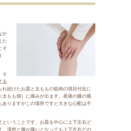
なか
えた
とそ
ま
。そ
する
られ続けたお皿と太ももの筋肉の境目付近に
（太もも側）に痛みが出ます。産後の膝の痛
もありますがこの場所ですと大きな心配は不
？
ということです。お皿を中心に上下左右ど
す。漠然と膝が痛いとなっても上下左右どの